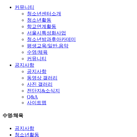
커뮤니티
청소년센터소개
청소년활동
학교연계활동
서울시특성화사업
청소년방과후아카데미
평생교육/일반.음악
수영/체육
커뮤니티
공지사항
공지사항
동영상 갤러리
사진 갤러리
전단지&소식지
Q&A
사이트맵
수영/체육
공지사항
청소년활동