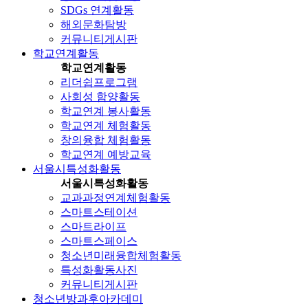
SDGs 연계활동
해외문화탐방
커뮤니티게시판
학교연계활동
학교연계활동
리더쉽프로그램
사회성 함양활동
학교연계 봉사활동
학교연계 체험활동
창의융합 체험활동
학교연계 예방교육
서울시특성화활동
서울시특성화활동
교과과정연계체험활동
스마트스테이션
스마트라이프
스마트스페이스
청소년미래융합체험활동
특성화활동사진
커뮤니티게시판
청소년방과후아카데미